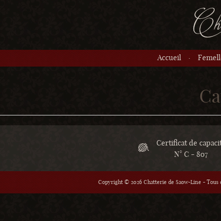
Accueil
Femell
Ca
Certificat de capaci
N° C - 807
Copyright © 2026 Chatterie de Saow-Line - Tous d